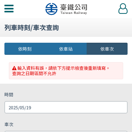
功
登
能
入
選
列車時刻/車次查詢
單
依時刻
依車站
依車次
輸入資料有誤，請依下方提示檢查後重新填寫。
查詢之日期區間不允許
時間
車次