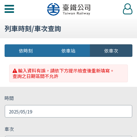
功
登
能
入
選
列車時刻/車次查詢
單
依時刻
依車站
依車次
輸入資料有誤，請依下方提示檢查後重新填寫。
查詢之日期區間不允許
時間
車次