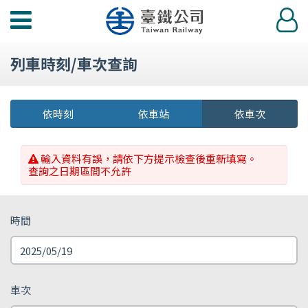
功
登
能
入
選
列車時刻/車次查詢
單
依時刻
依車站
依車次
輸入資料有誤，請依下方提示檢查後重新填寫。
查詢之日期區間不允許
時間
車次