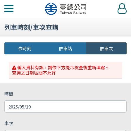
功
登
能
入
選
列車時刻/車次查詢
單
依時刻
依車站
依車次
輸入資料有誤，請依下方提示檢查後重新填寫。
查詢之日期區間不允許
時間
車次