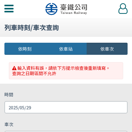
功
登
能
入
選
列車時刻/車次查詢
單
依時刻
依車站
依車次
輸入資料有誤，請依下方提示檢查後重新填寫。
查詢之日期區間不允許
時間
車次