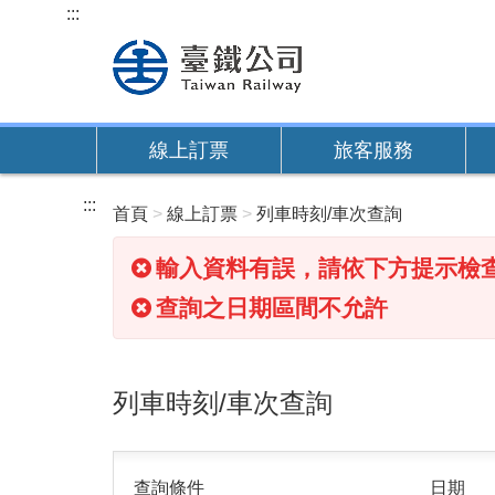
跳
:::
到
主
要
內
線上訂票
旅客服務
容
:::
首頁
線上訂票
列車時刻/車次查詢
輸入資料有誤，請依下方提示檢
查詢之日期區間不允許
列車時刻/車次查詢
查詢條件
日期