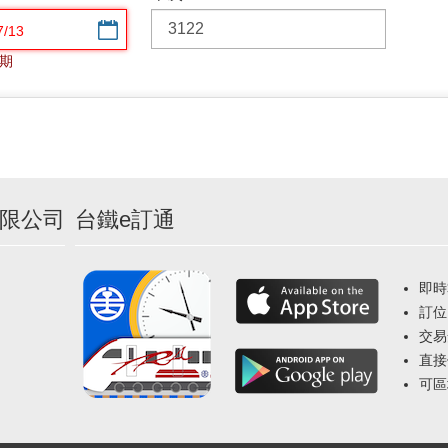
選擇日期
期
限公司
台鐵e訂通
即時
訂位
交易
直接
可區