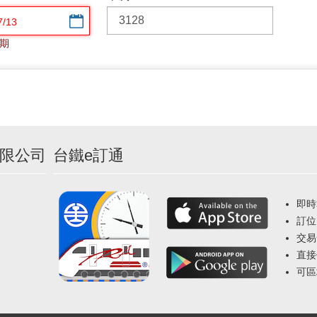
選擇日期
期
限公司
台鐵e訂通
即時
訂位
交易
直接
可區