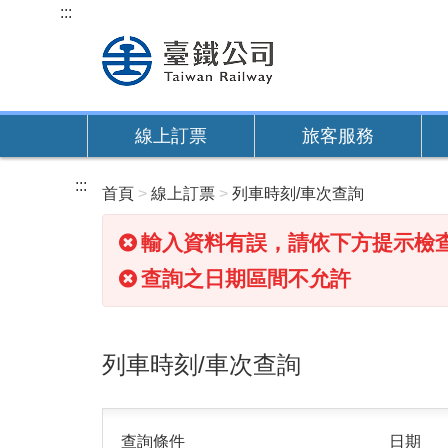
跳
:::
到
主
要
內
線上訂票
旅客服務
容
:::
首頁
線上訂票
列車時刻/車次查詢
輸入資料有誤，請依下方提示檢
查詢之日期區間不允許
列車時刻/車次查詢
查詢條件
日期