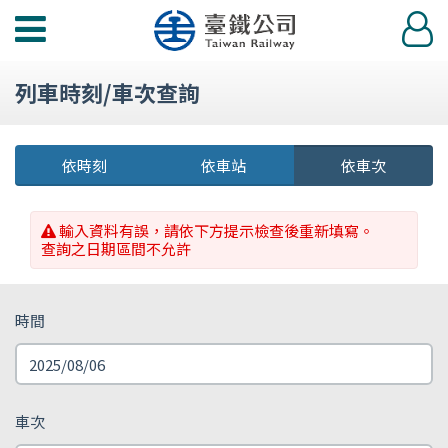
功
登
能
入
選
列車時刻/車次查詢
單
依時刻
依車站
依車次
輸入資料有誤，請依下方提示檢查後重新填寫。
查詢之日期區間不允許
時間
車次