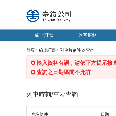
跳
:::
到
主
要
內
線上訂票
旅客服務
容
:::
首頁
線上訂票
列車時刻/車次查詢
輸入資料有誤，請依下方提示檢
查詢之日期區間不允許
列車時刻/車次查詢
查詢條件
日期