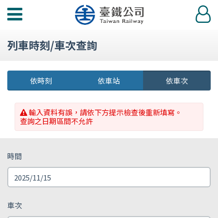
功
登
能
入
選
列車時刻/車次查詢
單
依時刻
依車站
依車次
輸入資料有誤，請依下方提示檢查後重新填寫。
查詢之日期區間不允許
時間
車次