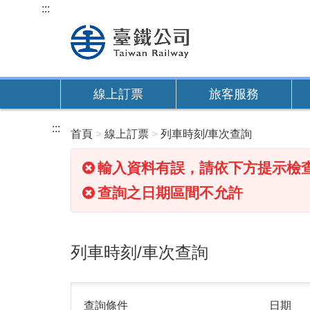
跳
:::
到
主
要
內
線上訂票
旅客服務
容
:::
首頁
線上訂票
列車時刻/車次查詢
輸入資料有誤，請依下方提示檢
查詢之日期區間不允許
列車時刻/車次查詢
查詢條件
日期