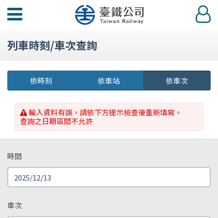
功
登
能
入
選
列車時刻/車次查詢
單
依時刻
依車站
依車次
輸入資料有誤，請依下方提示檢查後重新填寫。
查詢之日期區間不允許
時間
車次