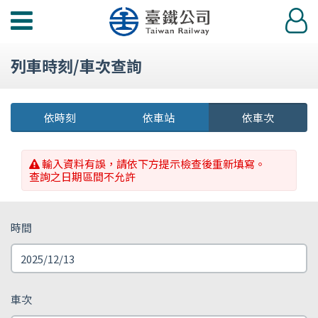
功
登
能
入
選
列車時刻/車次查詢
單
依時刻
依車站
依車次
輸入資料有誤，請依下方提示檢查後重新填寫。
查詢之日期區間不允許
時間
車次