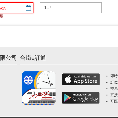
選擇日期
期
限公司
台鐵e訂通
即時
訂位
交易
直接
可區