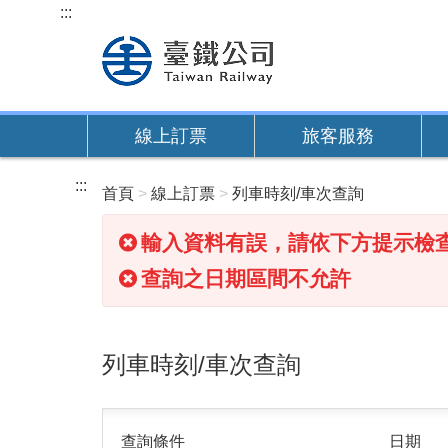
跳
:::
到
主
要
內
線上訂票
旅客服務
容
:::
首頁
線上訂票
列車時刻/車次查詢
輸入資料有誤，請依下方提示檢
查詢之日期區間不允許
列車時刻/車次查詢
查詢條件
日期