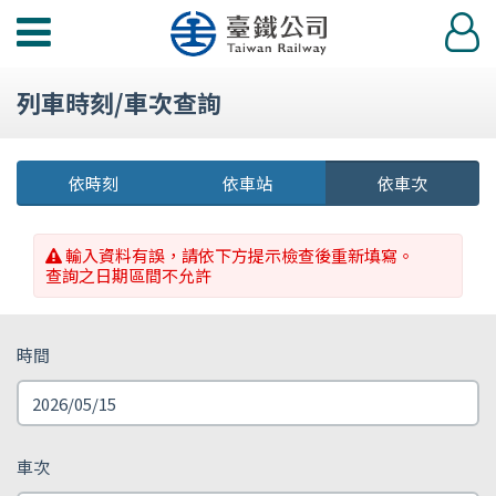
功
登
能
入
選
列車時刻/車次查詢
單
依時刻
依車站
依車次
輸入資料有誤，請依下方提示檢查後重新填寫。
查詢之日期區間不允許
時間
車次