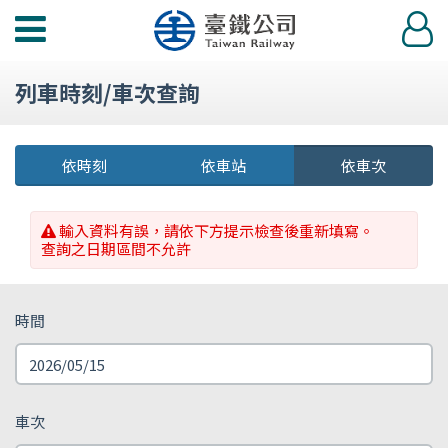
功
登
能
入
選
列車時刻/車次查詢
單
依時刻
依車站
依車次
輸入資料有誤，請依下方提示檢查後重新填寫。
查詢之日期區間不允許
時間
車次