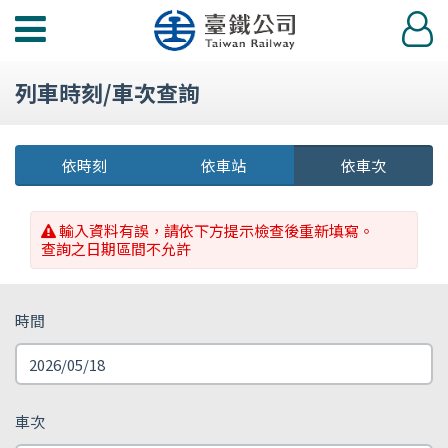
功
登
能
入
選
列車時刻/車次查詢
單
依時刻
依車站
依車次
輸入資料有誤，請依下方提示檢查後重新填寫。
查詢之日期區間不允許
時間
車次