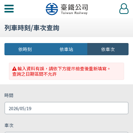
功
登
能
入
選
列車時刻/車次查詢
單
依時刻
依車站
依車次
輸入資料有誤，請依下方提示檢查後重新填寫。
查詢之日期區間不允許
時間
車次