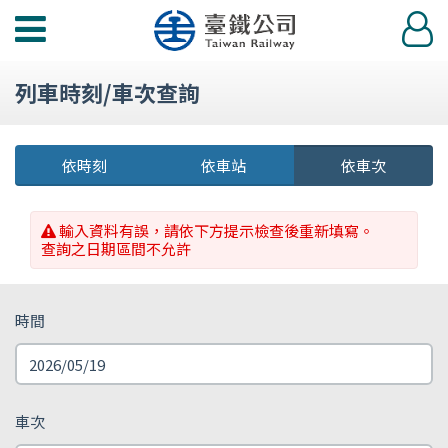
功
登
能
入
選
列車時刻/車次查詢
單
依時刻
依車站
依車次
輸入資料有誤，請依下方提示檢查後重新填寫。
查詢之日期區間不允許
時間
車次