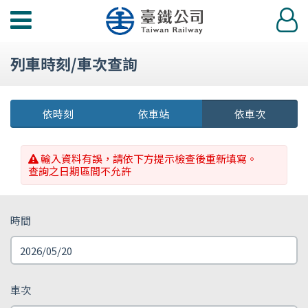
功
登
能
入
選
列車時刻/車次查詢
單
依時刻
依車站
依車次
輸入資料有誤，請依下方提示檢查後重新填寫。
查詢之日期區間不允許
時間
車次