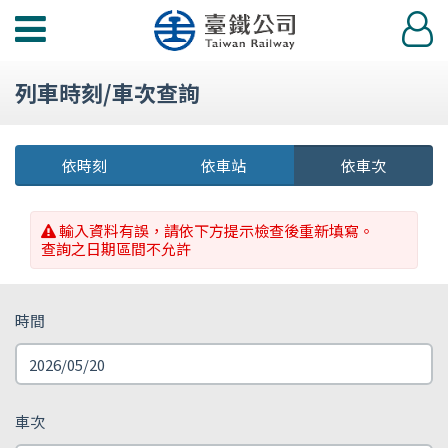
功
登
能
入
選
列車時刻/車次查詢
單
依時刻
依車站
依車次
輸入資料有誤，請依下方提示檢查後重新填寫。
查詢之日期區間不允許
時間
車次