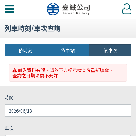
功
登
能
入
選
列車時刻/車次查詢
單
依時刻
依車站
依車次
輸入資料有誤，請依下方提示檢查後重新填寫。
查詢之日期區間不允許
時間
車次