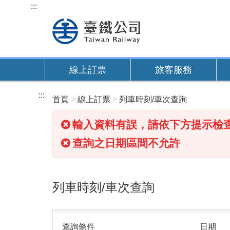
跳
:::
到
主
要
內
線上訂票
旅客服務
容
:::
首頁
線上訂票
列車時刻/車次查詢
輸入資料有誤，請依下方提示檢
查詢之日期區間不允許
列車時刻/車次查詢
查詢條件
日期