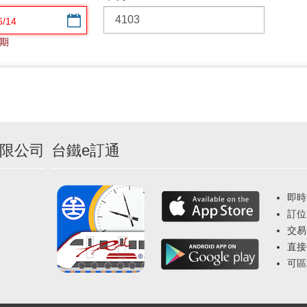
選擇日期
期
限公司
台鐵e訂通
即時
訂位
交易
直接
可區