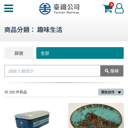
0
臺
登
鐵
入
夢
商品分類：
趣味生活
工
場
功
篩選
篩
全部
能
選
選
搜
搜尋
單
尋
共 290 件商品
價格排序