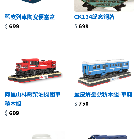
藍皮列車陶瓷便當盒
CK124紀念銅牌
$
699
$
699
阿里山林鐵柴油機關車
藍皮解憂號積木組-車廂
積木組
$
750
$
699