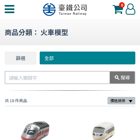
0
臺
登
鐵
入
夢
商品分類：
火車模型
工
場
功
篩選
篩
全部
能
選
選
搜
搜尋
單
尋
共 18 件商品
價格排序