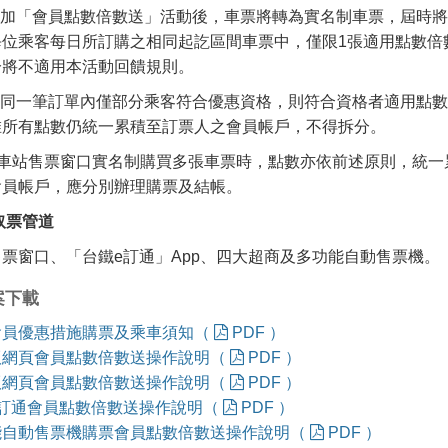
) 參加「會員點數倍數送」活動後，車票將轉為實名制車票，屆時
每位乘客每日所訂購之相同起訖區間車票中，僅限1張適用點數倍
分將不適用本活動回饋規則。
) 若同一筆訂單內僅部分乘客符合優惠資格，則符合資格者適用點
惟所有點數仍統一累積至訂票人之會員帳戶，不得拆分。
)於車站售票窗口實名制購買多張車票時，點數亦依前述原則，統
會員帳戶，應分別辦理購票及結帳。
取票管道
票窗口、「台鐵e訂通」App、四大超商及多功能自動售票機。
案下載
會員優惠措施購票及乘車須知（
PDF ）
版網頁會員點數倍數送操作說明（
PDF ）
版網頁會員點數倍數送操作說明（
PDF ）
e訂通會員點數倍數送操作說明（
PDF ）
能自動售票機購票會員點數倍數送操作說明（
PDF ）