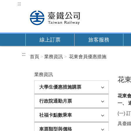
跳
:::
到
主
要
內
線上訂票
旅客服務
容
:::
首頁
業務資訊
花東會員優惠措施
業務資訊
花
大學生優惠措施購票
花東
行政院通勤月票
一、 
(一) 
社福卡點數乘車
具臺
車票類型與價格