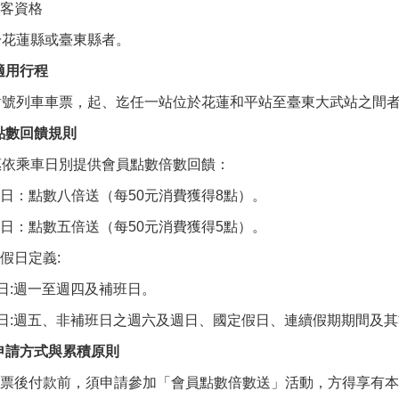
 乘客資格
於花蓮縣或臺東縣者。
適用行程
對號列車車票，起、迄任一站位於花蓮和平站至臺東大武站之間
點數回饋規則
惠依乘車日別提供會員點數倍數回饋：
 平日：點數八倍送（每50元消費獲得8點）。
 假日：點數五倍送（每50元消費獲得5點）。
平假日定義:
平日:週一至週四及補班日。
假日:週五、非補班日之週六及週日、國定假日、連續假期期間及
申請方式與累積原則
 訂票後付款前，須申請參加「會員點數倍數送」活動，方得享有