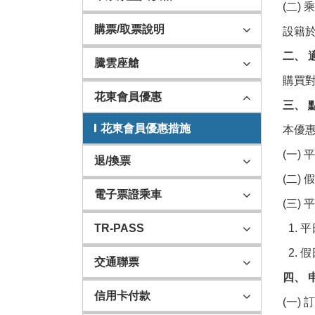
(二)
購票/取票說明
設籍
二、 
騰雲座艙
購買
花東會員優惠
三、 
花東會員優惠措施
本優
(一)
退/換票
(二)
電子票證乘車
(三) 
1. 
TR-PASS
2. 
交通聯票
四、 
信用卡付款
(一)