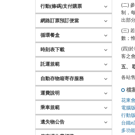
(二
行動(條碼)支付購票
制，
出部
網路訂票預訂便當
(三
循環餐盒
數；
(四
時刻表下載
客之
託運規範
五、 
各站售
自動存物箱寄存服務
檔
運費說明
花東
乘車規範
電腦
行動
遺失物公告
台鐵
多功