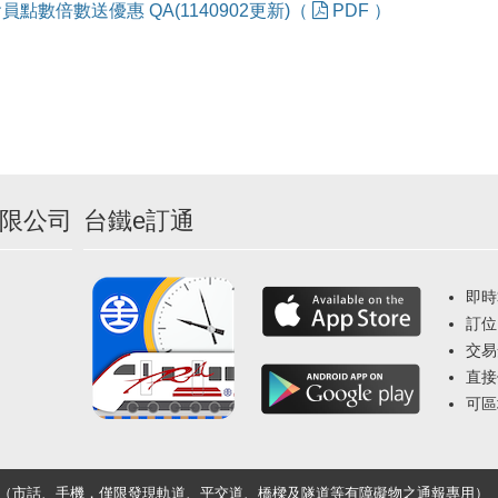
員點數倍數送優惠 QA(1140902更新)（
PDF ）
限公司
台鐵e訂通
即時
訂位
交易
直接
可區
33（市話、手機，僅限發現軌道、平交道、橋樑及隧道等有障礙物之通報專用）