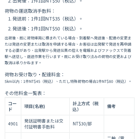
出発後：1件1回NT$50（税込）。
荷物の運送取消手数料：
発送前：1件1回NT$35（税込）。
発送後：1件1回NT$50（税込）。
出荷後、既に荷物車両に積まれている場合、到着駅へ発送後、配達の変更ま
たは発送の変更または取消を申請する場合、お客様は出発駅で発送を再申請
する必要があり、出発駅から発送伝票の控えを電報およびファックスで到着
駅へ送信し、返送作業を行います。既にお受け取り済みの荷物の変更および
取消は承りかねます。
荷物お受け取り・配達料金：
5km以内：1件NT$45（税込）、ただし特殊荷物の場合1件NT$80（税込）。
その他料金一覧表：
そ
コー
計上方式（税
項目(名称)
備考
の
ド
込）
他
発送証明書または交
料
4901
NT$30/部
付証明書手数料
金
一
二輪（電