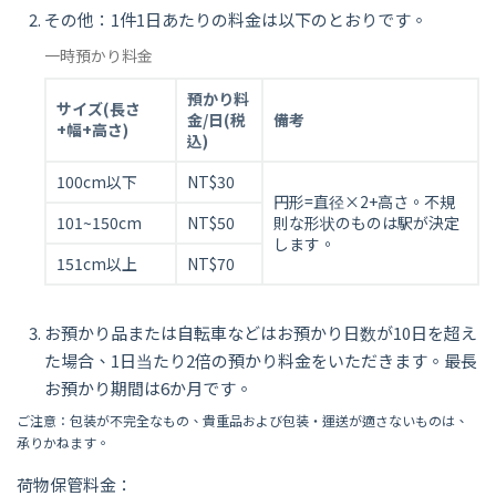
その他：1件1日あたりの料金は以下のとおりです。
一時預かり料金
預かり料
サイズ(長さ
金/日(税
備考
+幅+高さ)
込)
100cm以下
NT$30
円形=直径×2+高さ。不規
101~150cm
NT$50
則な形状のものは駅が決定
します。
151cm以上
NT$70
お預かり品または自転車などはお預かり日数が10日を超え
た場合、1日当たり2倍の預かり料金をいただきます。最長
お預かり期間は6か月です。
ご注意：包装が不完全なもの、貴重品および包装・運送が適さないものは、
承りかねます。
荷物保管料金：