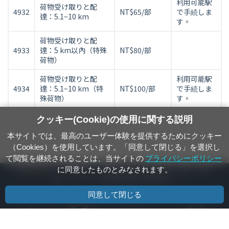
利用可能駅
荷物受け取りと配
4932
NT$65/部
で手続しま
達：5.1~10 km
す。
荷物受け取りと配
4933
達：5 km以內（特殊
NT$80/部
荷物）
荷物受け取りと配
利用可能駅
4934
達：5.1~10 km（特
NT$100/部
で手続しま
殊荷物）
す。
クッキー(Cookie)の使用に関する説明
本サイトでは、最高のユーザー体験を提供するためにクッキー
（Cookies）を使用しています。「同意して閉じる」を選択し
て閲覧を継続されることは、当サイトの
プライバシーポリシー
緊急連絡番号:1933(固定電話、携帯電話どちらも利用可能。線路、踏切、
に同意したものとみなされます。
橋、トンネルでの障害物発見時の通報専用。)
同意して閉じる
プライバシーポリ
情報通信セキュリ
著作権ポリシー
パソコン版ホーム
シー
ティポリシー
ページ
国営台湾鉄路株式会社 © 版權所有