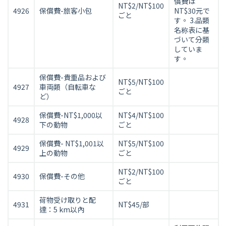
償費は
NT$2/NT$100
4926
保償費-旅客小包
NT$30元で
ごと
す。 3.品類
名称表に基
づいて分類
していま
す。
保償費-貴重品および
NT$5/NT$100
4927
車両類（自転車な
ごと
ど）
保償費-NT$1,000以
NT$4/NT$100
4928
下の動物
ごと
保償費- NT$1,001以
NT$5/NT$100
4929
上の動物
ごと
NT$2/NT$100
4930
保償費-その他
ごと
荷物受け取りと配
4931
NT$45/部
達：5 km以內