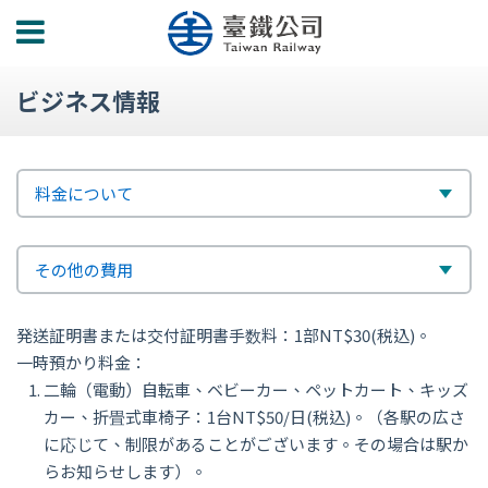
功
能
選
ビジネス情報
單
標
選
料金について
題
擇
次
選
その他の費用
標
擇
発送証明書または交付証明書手数料：1部NT$30(税込)。
題
一時預かり料金：
二輪（電動）自転車、ベビーカー、ペットカート、キッズ
カー、折畳式車椅子：1台NT$50/日(税込)。（各駅の広さ
に応じて、制限があることがございます。その場合は駅か
らお知らせします）。