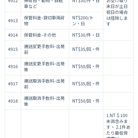
4912
殊荷物、動物、自転
NT$30/件・日
お受け取り
車など
末日が土日
祝日の場合
保管料金-貸切車両荷
NT$200/ト
は控除しま
4913
物
ン・日
す
4914
保管料金-その他
NT$30/件・日
運送変更手数料-出発
4915
NT$35/回・件
前
運送変更手数料-出発
4916
NT$50/回・件
後
運送取消手数料-出発
4917
NT$35/回・件
前
運送取消手数料-出発
4918
NT$50/回・件
後
1.NT＄100
未満含みま
す。 2.1件あ
たり最低保