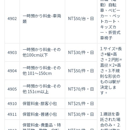
動）自転
覧
車、ベビー
表
一時預かり料金-車両
カー、ペッ
4902
NT$50/台・日
類
トカート、
キッズカ
ー、折畳式
車椅子
1.サイズ=長
一時預かり料金-その
4903
NT$30/件・日
さ+幅+高
他100cm以下
さ。2.円形=
直径×2+高
一時預かり料金-その
4904
NT$50/件・日
さ。3.不規
他 101～150cm
則な形状の
ものは駅が
一時預かり料金-その
決定しま
4905
NT$70/件・日
他 151cm以上
す。
4910
保管料金-旅客小包
NT$25/件・日
1.運送を委
4911
保管料金-普通小包
NT$30/件・日
託された場
保管料金-貴重品、特
合のみ。 2.