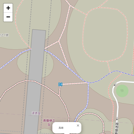
地
+
−
圖
×
高雄