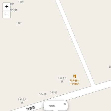
地
+
−
圖
×
六塊厝