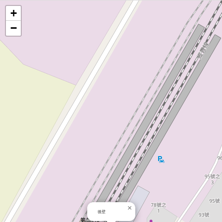
地
+
−
圖
×
後壁