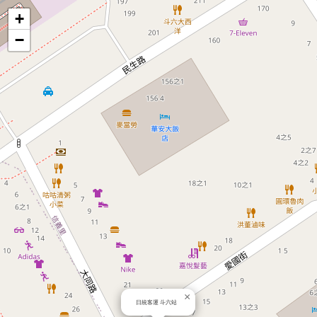
地
+
−
圖
×
日統客運 斗六站