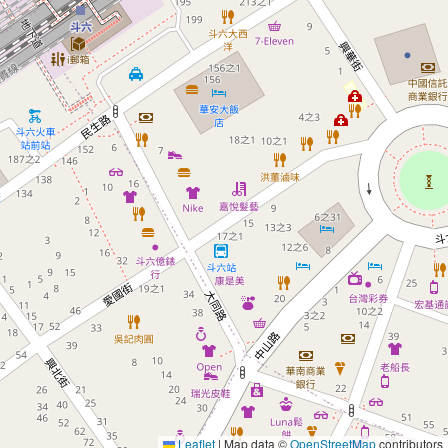
Leaflet
|
Map data ©
OpenStreetMap
contributors