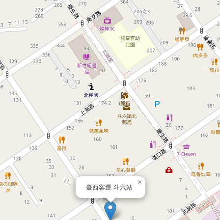
×
臺西客運 斗六站