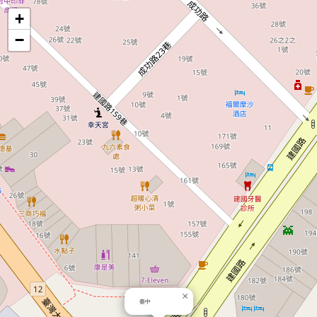
地
+
−
圖
×
臺中