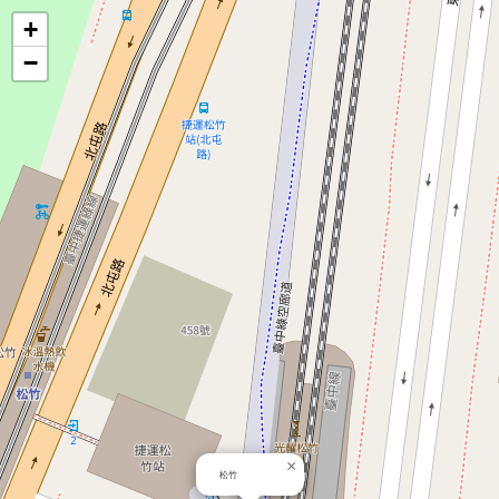
地
+
−
圖
×
松竹