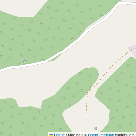
Leaflet
|
Map data ©
OpenStreetMap
contributors