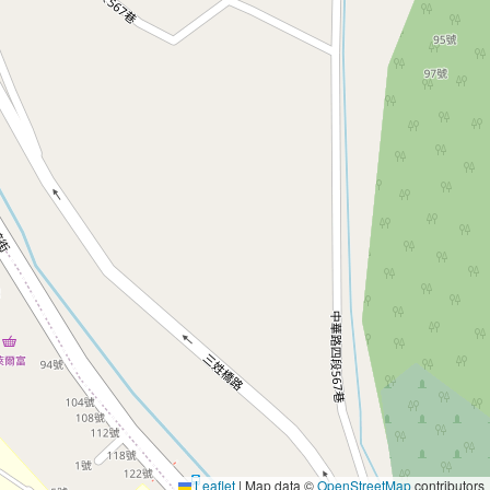
Leaflet
|
Map data ©
OpenStreetMap
contributors