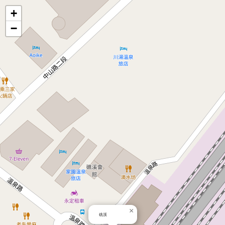
地
+
−
圖
×
礁溪