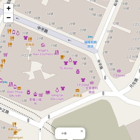
地
+
−
圖
×
中壢