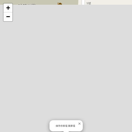
地
+
−
圖
×
俥亭停車場 萬華場