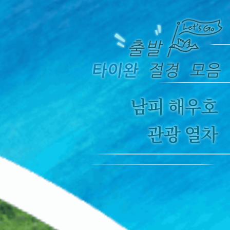
남피 해우호
관광 열차