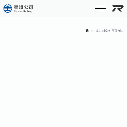
대만
홈
남피 해우호 관광 열차