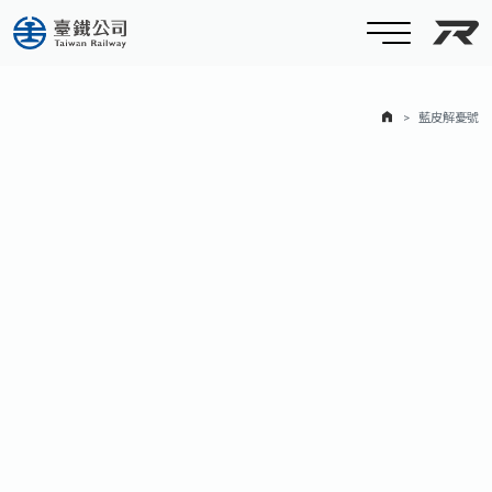
臺
首頁
藍皮解憂號