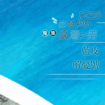
藍皮
解憂號