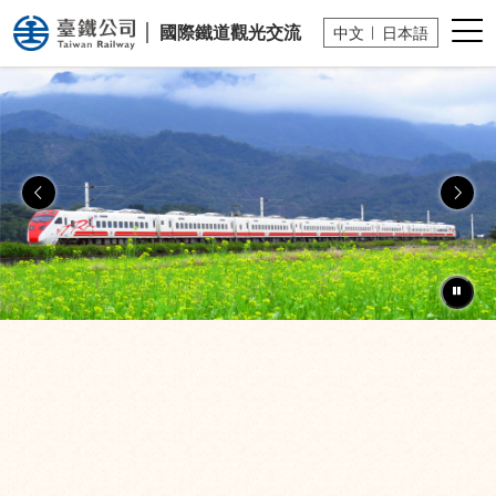
國營臺灣鐵路股份有限公司
小版
國際鐵道
觀光交流
中文
日本語
上一張幻燈片
下一
暫停