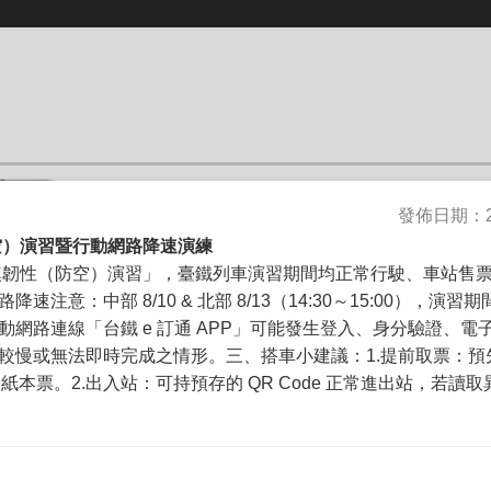
發佈日期：202
防空）演習暨行動網路降速演練
城鎮韌性（防空）演習」，臺鐵列車演習期間均正常行駛、車站售
速注意：中部 8/10 & 北部 8/13（14:30～15:00），演
動網路連線「台鐵 e 訂通 APP」可能發生登入、身分驗證、電
較慢或無法即時完成之情形。三、搭車小建議：1.提前取票：預
領取紙本票。2.出入站：可持預存的 QR Code 正常進出站，若