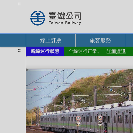
跳
:::
到
主
要
內
線上訂票
旅客服務
容
:::
路線運行狀態
全線運行正常。
詳細資訊
上
一
則
主
題