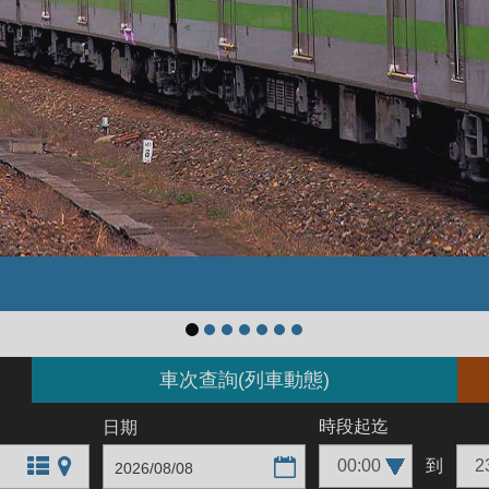
車次查詢(列車動態)
時段
起
迄
日期
到
文字站點查詢
圖片站點查詢
選擇日期
交換