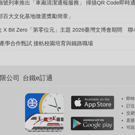
化部百大文化基地徵選獎勵簡章」
X Bit Zero「第零位元」主題 2026臺灣文博會期間 
產學合作甄試 接軌校園培育與鐵路職場
限公司
台鐵e訂通
即時
訂位
交易
直接
可區