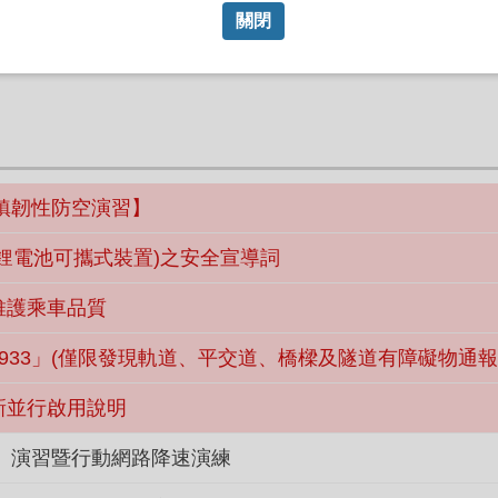
關閉
城鎮韌性防空演習】
鋰電池可攜式裝置)之安全宣導詞
維護乘車品質
933」(僅限發現軌道、平交道、橋樑及隧道有障礙物通報
新並行啟用說明
空）演習暨行動網路降速演練