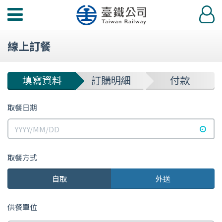
功
登
能
入
選
線上訂餐
單
填寫資料
訂購明細
付款
取餐日期
選擇
取餐方式
自取
外送
選
擇
供餐單位