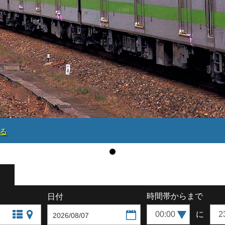
る
時間帯
から
まで
日付
に
文字站點查詢
圖片站點查詢
日を選択
交換