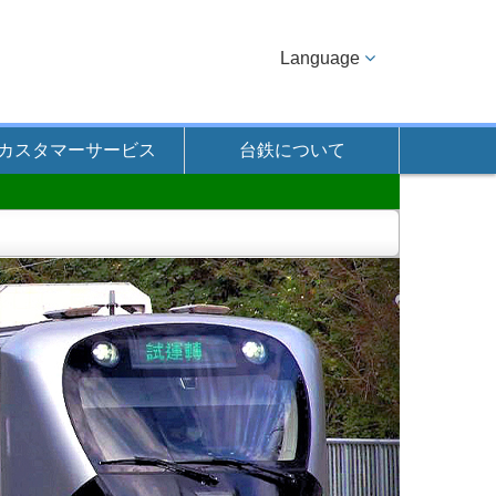
Language
カスタマーサービス
台鉄について
次
の
テ
ー
マ