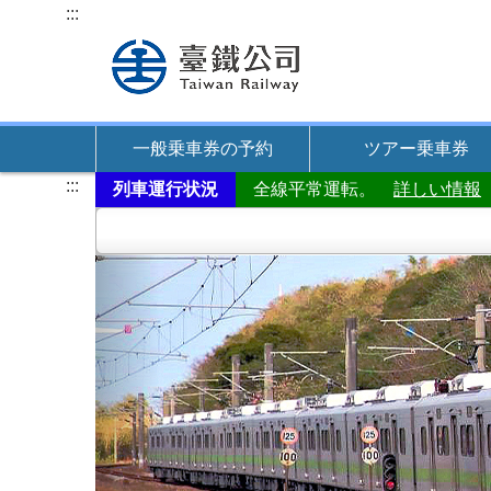
本
:::
文
へ
ス
キ
一般乗車券の予約
ツアー乗車券
ッ
プ
:::
列車運行状況
全線平常運転。
詳しい情報
前
の
テ
ー
マ