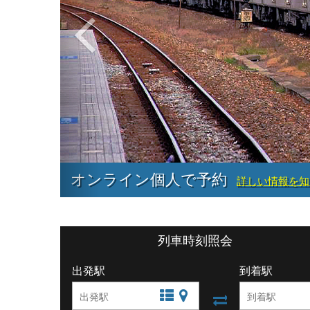
オンライン個人で予約
詳しい情報を知
列車時刻照会
出発駅
到着駅
文字站點查詢
圖片站點查詢
出發站與抵達站