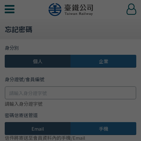
功
登
能
入
選
忘記密碼
單
身分別
個人
企業
身分證號/會員編號
請輸入身分證字號
密碼信寄送管道
Email
手機
信件將寄送至會員資料內的手機/Email