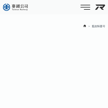
台
ホーム
藍皮解憂号