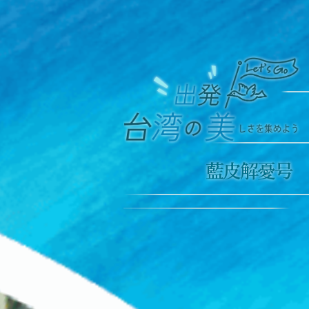
藍皮解憂号