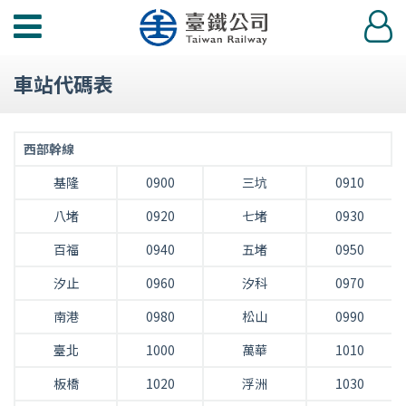
功
登
能
入
選
車站代碼表
單
西部幹線
基隆
0900
三坑
0910
八堵
0920
七堵
0930
百福
0940
五堵
0950
汐止
0960
汐科
0970
南港
0980
松山
0990
臺北
1000
萬華
1010
板橋
1020
浮洲
1030