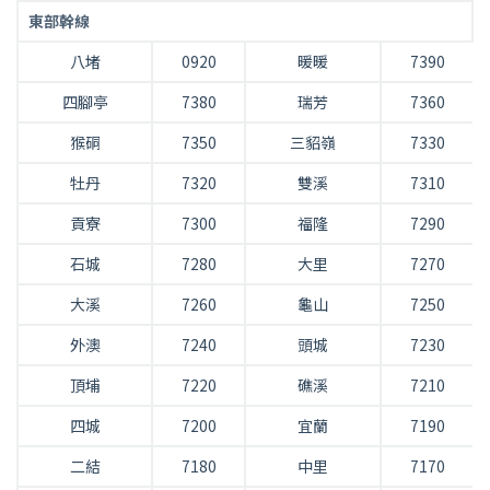
東部幹線
八堵
0920
暖暖
7390
四腳亭
7380
瑞芳
7360
猴硐
7350
三貂嶺
7330
牡丹
7320
雙溪
7310
貢寮
7300
福隆
7290
石城
7280
大里
7270
大溪
7260
龜山
7250
外澳
7240
頭城
7230
頂埔
7220
礁溪
7210
四城
7200
宜蘭
7190
二結
7180
中里
7170