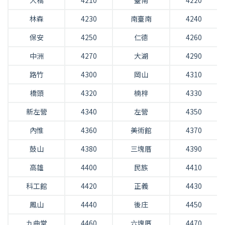
大橋
4210
臺南
4220
林森
4230
南臺南
4240
保安
4250
仁德
4260
中洲
4270
大湖
4290
路竹
4300
岡山
4310
橋頭
4320
楠梓
4330
新左營
4340
左營
4350
內惟
4360
美術館
4370
鼓山
4380
三塊厝
4390
高雄
4400
民族
4410
科工館
4420
正義
4430
鳳山
4440
後庄
4450
九曲堂
4460
六塊厝
4470