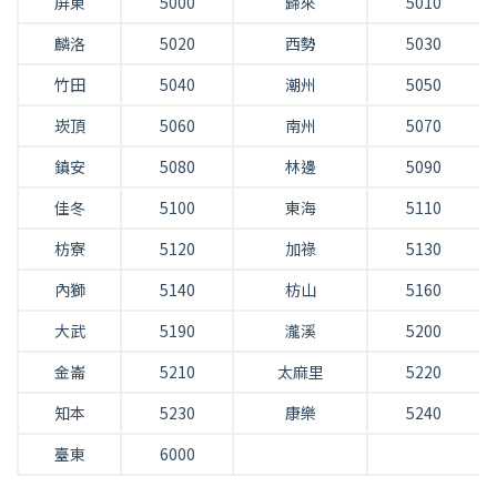
屏東
5000
歸來
5010
麟洛
5020
西勢
5030
竹田
5040
潮州
5050
崁頂
5060
南州
5070
鎮安
5080
林邊
5090
佳冬
5100
東海
5110
枋寮
5120
加祿
5130
內獅
5140
枋山
5160
大武
5190
瀧溪
5200
金崙
5210
太麻里
5220
知本
5230
康樂
5240
臺東
6000