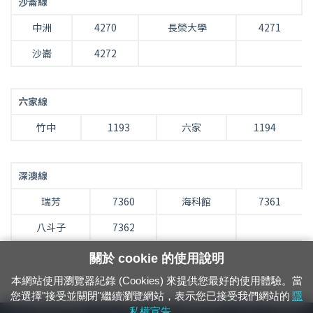
沙崙線
中洲
4270
長榮大學
4271
沙崙
4272
六家線
竹中
1193
六家
1194
深澳線
瑞芳
7360
海科館
7361
八斗子
7362
關於 cookie 的使用說明
本網站使用瀏覽器紀錄 (Cookies) 來提供您最好的使用體驗。當
您選擇"接受並關閉"繼續瀏覽網站，表示您已接受我們網站的
隱
24小時緊急通報電話：1933（市話、手機，僅限發現軌道、平交道、橋樑及隧
私權宣告
。