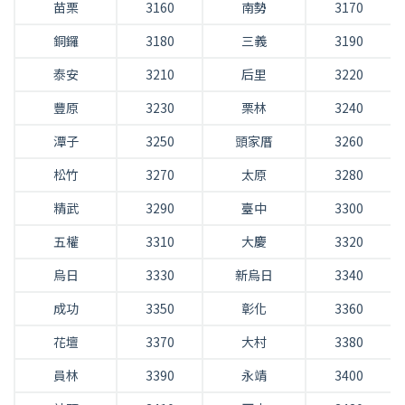
苗栗
3160
南勢
3170
銅鑼
3180
三義
3190
泰安
3210
后里
3220
豐原
3230
栗林
3240
潭子
3250
頭家厝
3260
松竹
3270
太原
3280
精武
3290
臺中
3300
五權
3310
大慶
3320
烏日
3330
新烏日
3340
成功
3350
彰化
3360
花壇
3370
大村
3380
員林
3390
永靖
3400