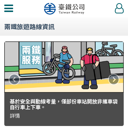
功
登
能
入
選
兩鐵旅遊路線資訊
單
上
下
一
一
則
則
基於安全與動線考量，僅部份車站開放非攜車袋
自行車上下車。
主
主
詳情
題
題