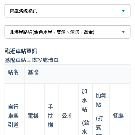
標
選
兩鐵路線資訊
題
擇
次
選
北海岸路線(金色水岸、雙灣、灣塔、萬金)
標
擇
臨近車站資訊
題
基隆車站兩鐵設施清單
站名
基隆
加
加氣
水
站
自行
手
站
車牽
電梯
扶
公廁
餐廳
(打
(飲
引道
梯
氣
水