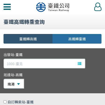
功
登
能
入
選
臺鐵高鐵轉乘查詢
單
臺鐵轉高鐵
高鐵轉臺鐵
出發站-臺鐵
文字站點查詢
抵達站-高鐵
南港
自訂轉乘站-臺鐵